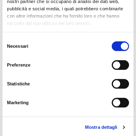
nostri partner che si occupano di analisi dei dati web,
Nome
Cognome
pubblicità e social media, i quali potrebbero combinarle
con altre informazioni che ha fornito loro o che hanno
Email
*
raccolto dal suo utilizzo dei loro servizi.
Selezione
Ho bisogno di
Necessari
del
Un sito web
consenso
Un'app mobile
Preferenze
Un'app web
Un software per pc
Statistiche
Una consulenza informatica
Marketing
Altro
Commento o messaggio
*
Mostra dettagli